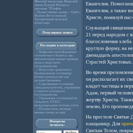
Женский монастырь Иверской
Евангелия. Помогающ
иконы Божией Матери в
урочище “Юзефин
Евангелия, а также 
.:
Православные храмы – Свято-
Иоанно-Богословский
Христе, помилуй нас»
Хрещатицкий мужской
монастырь
Служащий священник 
Популярные записи
21 перед народом с в
благословения хлеба 
Последние в категории
круглую форму, на н
.:
Цифровая трансформация
двенадцать апостолов
гостиничного бизнеса: как
автоматизация меняет правила
Страстей Христовых.
игры в индустрии
гостеприимства
.:
Искусство грамотного
Во время преломления
бронирования гостиницы:
полное руководство для
он располагает их св
путешественников
.:
Современная гостиница:
кладет частицы в пер
стандарты качества, управление
и секреты успешного
Адам, первый человек
гостеприимства
.:
Управление гостиницей по
жертву Христа. Такж
стандарту USALI:
международная система учета
землю, Его проповедь
.:
Путешествия, которые
меняют взгляд на мир
На престоле Святые
Интересно
плащаницу. Для
прич
почитать:
Святым Телом, покрыт