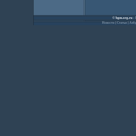
©
bgm.org.ru
- 
Новости
|
Статьи
|
Азбу