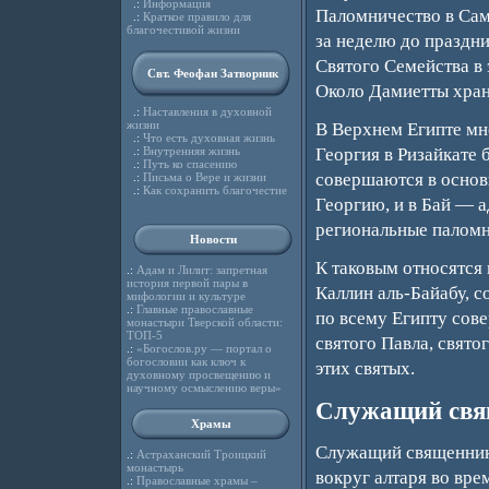
.:
Информация
Паломничество в Сам
.:
Краткое правило для
благочестивой жизни
за неделю до праздни
Святого Семейства в 
Свт. Феофан Затворник
Около Дамиетты хран
.:
Наставления в духовной
жизни
В Верхнем Египте мн
.:
Что есть духовная жизнь
.:
Внутренняя жизнь
Георгия в Ризайкате 
.:
Путь ко спасению
совершаются в основ
.:
Письма о Вере и жизни
.:
Как сохранить благочестие
Георгию, и в Бай — 
региональные паломн
Новости
К таковым относятся
.:
Адам и Лилит: запретная
история первой пары в
Каллин аль-Байабу, с
мифологии и культуре
.:
Главные православные
по всему Египту сов
монастыри Тверской области:
ТОП-5
святого Павла, свято
.:
«Богослов.ру — портал о
богословии как ключ к
этих святых.
духовному просвещению и
научному осмыслению веры»
Служащий свя
Храмы
Служащий священник 
.:
Астраханский Троицкий
монастырь
вокруг алтаря во вре
.:
Православные храмы –