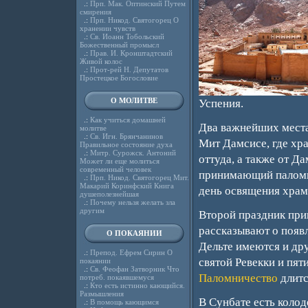
.:
Прп. Мак. Оптинский Путем
смирения
.:
Прп. Никод. Святогорец О
хранении чувств
.:
Св. Иоанн Тобольский
Божественный промысл
.:
Прав. И. Кронштадтский
Живой колос
.:
Прот-рей Н. Депутатов
Простецкое Богословие
О МОЛИТВЕ
Успения.
.:
Как учиться домашней
Два важнейших места
молитве
.:
Св. Игн. Брянчанинов
Мит Дамсисе, где хра
Правильное состояние духа
.:
Митр. Сурожск. Антоний
оттуда, а также от Д
Может ли еще молиться
современный человек
принимающий паломни
.:
Прп. Никод. Святогорец Мит.
Макарий Коринфский Книга
день освящения храм
душеполезнейшая
.:
Почему нельзя желать зла
другим
Второй праздник при
рассказывают о появл
О ПОКАЯНИИ
Дельте имеются и др
.:
Препод. Ефрем Сирин О
святой Ревекки и пят
покаянии
.:
Св. Феофан Затворник Что
Паломничество
длитс
потреб. покаявшемуся
.:
Кто есть истинно кающийся.
Размышления
В Сунбате есть колод
.:
В помощь кающимся