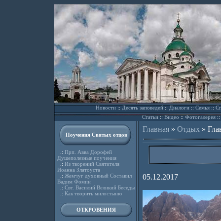
Новости
::
Десять заповедей
::
Диалоги
::
Семья
::
Сп
Статьи
::
Видео
::
Фотогалерея
:
Главная
»
Отдых
»
Гла
Поучения Святых отцов
.:
Прп. Авва Дорофей
Душеполезные поучения
.:
Из творений Святителя
Иоанна Златоуста
.:
Жемчуг духовный Составил
05.12.2017
Вадим Фомин
.:
Свт. Василий Великий Беседы
.:
Как творить милостыню
ОТКРОВЕНИЯ