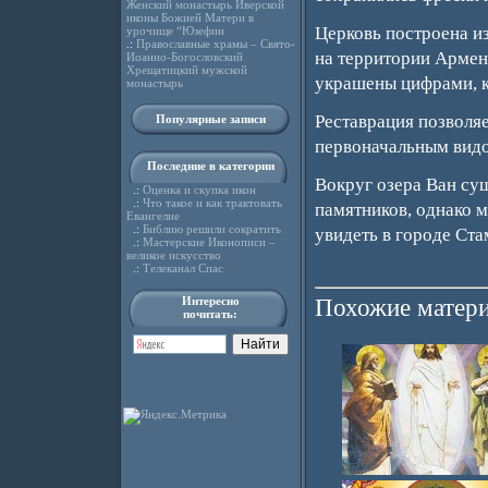
Женский монастырь Иверской
иконы Божией Матери в
Церковь построена из
урочище “Юзефин
.:
Православные храмы – Свято-
на территории Армени
Иоанно-Богословский
Хрещатицкий мужской
украшены цифрами, к
монастырь
Реставрация позволяе
Популярные записи
первоначальным видо
Последние в категории
Вокруг озера Ван су
.:
Оценка и скупка икон
.:
Что такое и как трактовать
памятников, однако 
Евангелие
.:
Библию решили сократить
увидеть в городе Ста
.:
Мастерские Иконописи –
великое искусство
.:
Телеканал Спас
Интересно
Похожие матери
почитать: