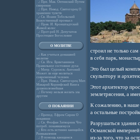
.:
Прп. Мак. Оптинский Путем
смирения
.:
Прп. Никод. Святогорец О
хранении чувств
.:
Св. Иоанн Тобольский
Божественный промысл
.:
Прав. И. Кронштадтский
Живой колос
.:
Прот-рей Н. Депутатов
Простецкое Богословие
О МОЛИТВЕ
строил не только сам
.:
Как учиться домашней
в себя парк, монасты
молитве
.:
Св. Игн. Брянчанинов
Правильное состояние духа
Это был целый компл
.:
Митр. Сурожск. Антоний
Может ли еще молиться
скульптору и архитек
современный человек
.:
Прп. Никод. Святогорец Мит.
Макарий Коринфский Книга
Этот архитектор про
душеполезнейшая
.:
Почему нельзя желать зла
землетрясения, а име
другим
К сожалению, в наше
О ПОКАЯНИИ
а остальные постройк
.:
Препод. Ефрем Сирин О
покаянии
.:
Св. Феофан Затворник Что
Разрушаться здания 
потреб. покаявшемуся
Османской империей 
.:
Кто есть истинно кающийся.
Размышления
из-за того, что за о
.:
В помощь кающимся