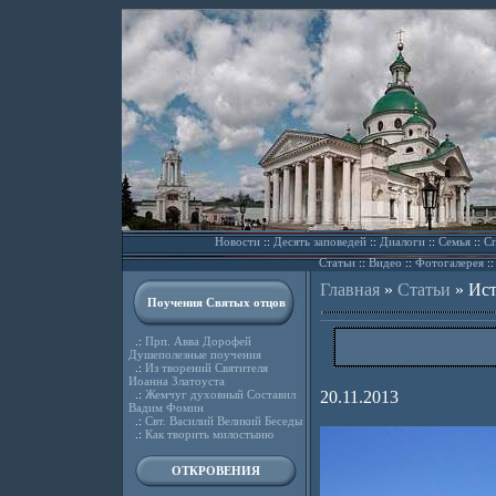
Новости
::
Десять заповедей
::
Диалоги
::
Семья
::
Сп
Статьи
::
Видео
::
Фотогалерея
:
Главная
»
Статьи
»
Ист
Поучения Святых отцов
.:
Прп. Авва Дорофей
Душеполезные поучения
.:
Из творений Святителя
Иоанна Златоуста
.:
Жемчуг духовный Составил
20.11.2013
Вадим Фомин
.:
Свт. Василий Великий Беседы
.:
Как творить милостыню
ОТКРОВЕНИЯ