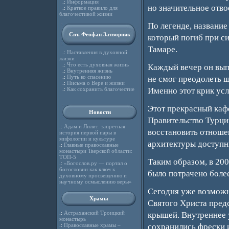
.:
Информация
но значительное отв
.:
Краткое правило для
благочестивой жизни
По легенде, названи
Свт. Феофан Затворник
который погиб при с
Тамаре.
.:
Наставления в духовной
жизни
.:
Что есть духовная жизнь
Каждый вечер он вып
.:
Внутренняя жизнь
.:
Путь ко спасению
не смог преодолеть 
.:
Письма о Вере и жизни
.:
Как сохранить благочестие
Именно этот крик усл
Этот прекрасный каф
Новости
Правительство Турции
.:
Адам и Лилит: запретная
восстановить отношен
история первой пары в
мифологии и культуре
архитектуры доступн
.:
Главные православные
монастыри Тверской области:
ТОП-5
Таким образом, в 200
.:
«Богослов.ру — портал о
богословии как ключ к
было потрачено более
духовному просвещению и
научному осмыслению веры»
Сегодня уже возможн
Храмы
Святого Христа предс
.:
Астраханский Троицкий
крышей. Внутреннее 
монастырь
.:
Православные храмы –
сохранились фрески 