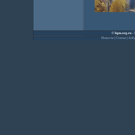
©
bgm.org.ru
- 
Новости
|
Статьи
|
Азбу