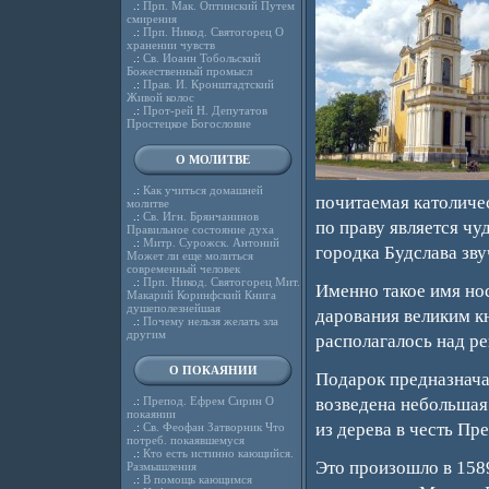
.:
Прп. Мак. Оптинский Путем
смирения
.:
Прп. Никод. Святогорец О
хранении чувств
.:
Св. Иоанн Тобольский
Божественный промысл
.:
Прав. И. Кронштадтский
Живой колос
.:
Прот-рей Н. Депутатов
Простецкое Богословие
О МОЛИТВЕ
.:
Как учиться домашней
почитаемая католиче
молитве
.:
Св. Игн. Брянчанинов
по праву является чу
Правильное состояние духа
.:
Митр. Сурожск. Антоний
городка Будслава зву
Может ли еще молиться
современный человек
.:
Прп. Никод. Святогорец Мит.
Именно такое имя нос
Макарий Коринфский Книга
душеполезнейшая
дарования великим к
.:
Почему нельзя желать зла
другим
располагалось над ре
О ПОКАЯНИИ
Подарок предназнача
.:
Препод. Ефрем Сирин О
возведена небольшая 
покаянии
из дерева в честь Пр
.:
Св. Феофан Затворник Что
потреб. покаявшемуся
.:
Кто есть истинно кающийся.
Это произошло в 158
Размышления
.:
В помощь кающимся