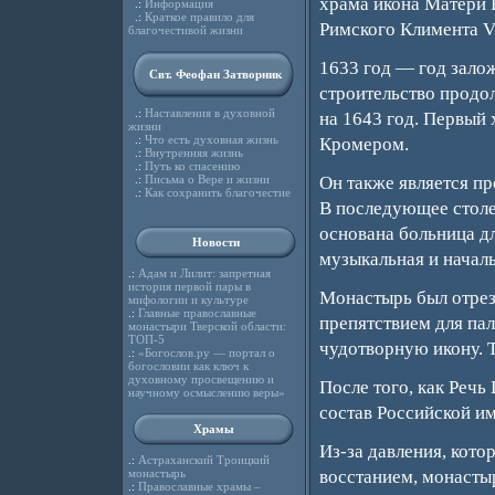
храма икона Матери 
.:
Информация
.:
Краткое правило для
Римского Климента V
благочестивой жизни
1633 год — год залож
Свт. Феофан Затворник
строительство продол
.:
Наставления в духовной
на 1643 год. Первый
жизни
.:
Что есть духовная жизнь
Кромером.
.:
Внутренняя жизнь
.:
Путь ко спасению
.:
Письма о Вере и жизни
Он также является п
.:
Как сохранить благочестие
В последующее столе
основана больница дл
Новости
музыкальная и началь
.:
Адам и Лилит: запретная
история первой пары в
Монастырь был отреза
мифологии и культуре
.:
Главные православные
препятствием для па
монастыри Тверской области:
ТОП-5
чудотворную икону. Т
.:
«Богослов.ру — портал о
богословии как ключ к
духовному просвещению и
После того, как Речь
научному осмыслению веры»
состав Российской и
Храмы
Из-за давления, кот
.:
Астраханский Троицкий
монастырь
восстанием, монастыр
.:
Православные храмы –