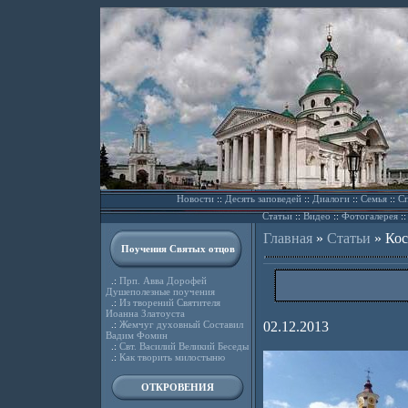
Новости
::
Десять заповедей
::
Диалоги
::
Семья
::
Сп
Статьи
::
Видео
::
Фотогалерея
:
Главная
»
Статьи
»
Кос
Поучения Святых отцов
.:
Прп. Авва Дорофей
Душеполезные поучения
.:
Из творений Святителя
Иоанна Златоуста
.:
Жемчуг духовный Составил
02.12.2013
Вадим Фомин
.:
Свт. Василий Великий Беседы
.:
Как творить милостыню
ОТКРОВЕНИЯ