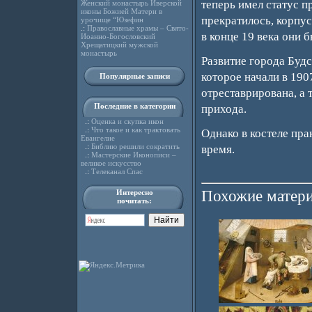
теперь имел статус п
Женский монастырь Иверской
иконы Божией Матери в
прекратилось, корпус
урочище “Юзефин
.:
Православные храмы – Свято-
в конце 19 века они 
Иоанно-Богословский
Хрещатицкий мужской
монастырь
Развитие города Будс
которое начали в 190
Популярные записи
отреставрирована, а 
Последние в категории
прихода.
.:
Оценка и скупка икон
.:
Что такое и как трактовать
Однако в костеле пра
Евангелие
.:
Библию решили сократить
время.
.:
Мастерские Иконописи –
великое искусство
.:
Телеканал Спас
Похожие матери
Интересно
почитать: