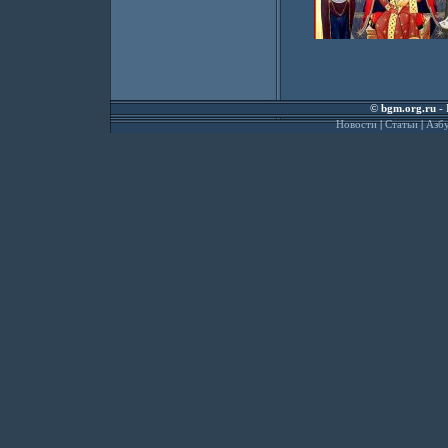
©
bgm.org.ru
- 
Новости
|
Статьи
|
Азбу