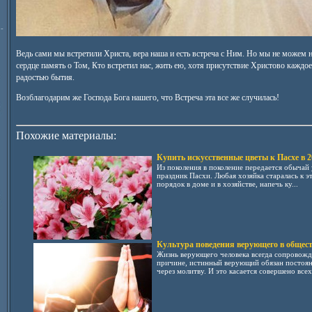
-
Ведь сами мы встретили Христа, вера наша и есть встреча с Ним. Но мы не можем 
сердце память о Том, Кто встретил нас, жить ею, хотя присутствие Христово каждо
радостью бытия.
Возблагодарим же Господа Бога нашего, что Встреча эта все же случилась!
Похожие материалы:
Купить искусственные цветы к Пасхе в 2
Из поколения в поколение передается обычай
праздник Пасхи. Любая хозяйка старалась к 
порядок в доме и в хозяйстве, напечь ку...
Культура поведения верующего в общест
Жизнь верующего человека всегда сопровожд
причине, истинный верующий обязан постоян
через молитву. И это касается совершено всех 