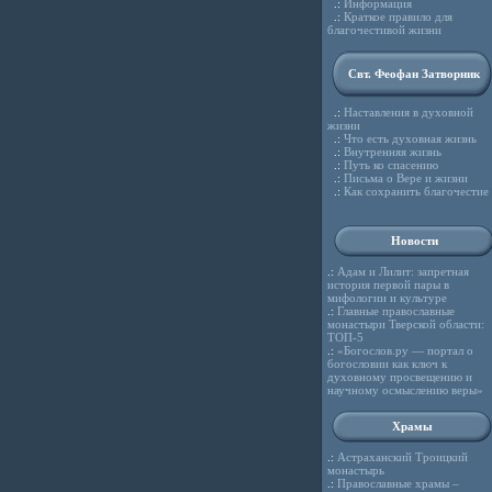
.:
Информация
.:
Краткое правило для
благочестивой жизни
Свт. Феофан Затворник
.:
Наставления в духовной
жизни
.:
Что есть духовная жизнь
.:
Внутренняя жизнь
.:
Путь ко спасению
.:
Письма о Вере и жизни
.:
Как сохранить благочестие
Новости
.:
Адам и Лилит: запретная
история первой пары в
мифологии и культуре
.:
Главные православные
монастыри Тверской области:
ТОП-5
.:
«Богослов.ру — портал о
богословии как ключ к
духовному просвещению и
научному осмыслению веры»
Храмы
.:
Астраханский Троицкий
монастырь
.:
Православные храмы –