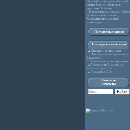
Женский монастырь Иверской
иконы Божией Матери в
урочище “Юзефин
.:
Православные храмы – Свято
Иоанно-Богословский
Хрещатицкий мужской
монастырь
Популярные записи
Последние в категории
.:
Оценка и скупка икон
.:
Что такое и как трактовать
Евангелие
.:
Библию решили сократить
.:
Мастерские Иконописи –
великое искусство
.:
Телеканал Спас
Интересно
почитать: