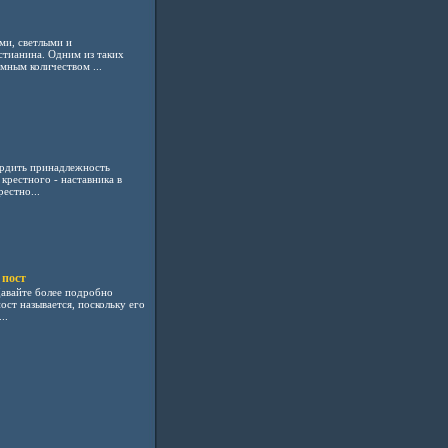
ми, светлыми и
тианина. Одним из таких
мным количеством ...
ердить принадлежность
 крестного - наставника в
естно...
 пост
Давайте более подробно
ст называется, поскольку его
..