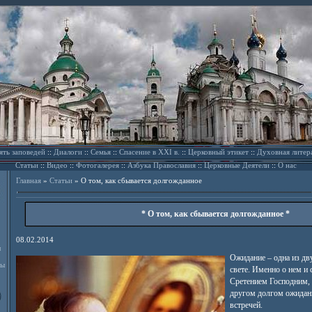
ять заповедей
::
Диалоги
::
Семья
::
Спасение в XXI в.
::
Церковный этикет
::
Духовная литер
Статьи
::
Видео
::
Фотогалерея
::
Азбука Православия
::
Церковные Деятели
::
О нас
Главная
»
Статьи
»
О том, как сбывается долгожданное
* О том, как сбывается долгожданное *
08.02.2014
л
Ожидание – одна из дв
ды
свете. Именно о нем и 
Сретением Господним,
другом долгом ожидани
встречей.