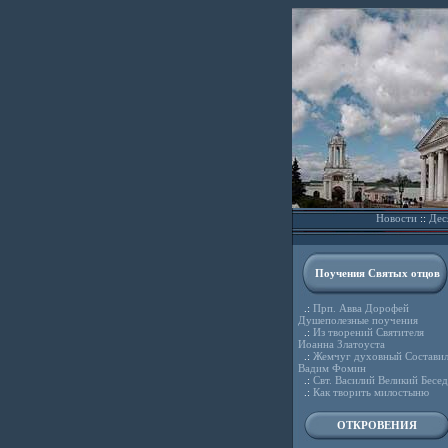
Новости
::
Дес
Поучения Святых отцов
.:
Прп. Авва Дорофей
Душеполезные поучения
.:
Из творений Святителя
Иоанна Златоуста
.:
Жемчуг духовный Состави
Вадим Фомин
.:
Свт. Василий Великий Бесе
.:
Как творить милостыню
ОТКРОВЕНИЯ