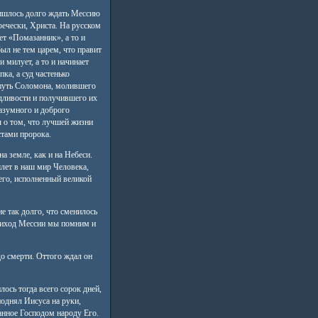
шлось долго ждать Мессию
гречески, Христа. На русском
ет «Помазанник», а то и
ыл не тем царем, что правит
 милует, а то и начинает
ка, а суд частенько
 путь Соломона, молившего
едливости и получившего их
разумного и доброго
ы о том, что лучшей жизни
стами пророка.
а земле, как и на Небеси.
лет в наш мир Человека,
го, исполненный великой
 так долго, что сменилось
 приход Мессии мы помним и
до смерти. Оттого ждал он
ось тогда всего сорок дней,
однял Иисуса на руки,
ланное Господом народу Его.