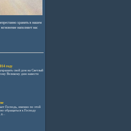
непрестанно хранить в нашем
е мгновение наполняет нас
014 году
 украшать свой дом на Светлый
этому Великому дню навести
ве
ает Господь, именно по этой
но обращаться к Господу
д...