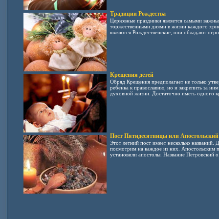
Традиции Рождества
Церковные праздники является самыми важны
торжественными днями в жизни каждого хрис
являются Рождественские, они обладают огро
Крещения детей
Обряд Крещения предполагает не только утв
ребенка к православию, но и закрепить за ним
духовной жизни. Достаточно иметь одного кр
Пост Пятидесятницы или Апостольский
Этот летний пост имеет несколько названий. 
посмотрим на каждое из них. Апостольским по
установили апостолы. Название Петровский о.