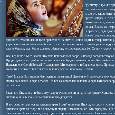
м
Древнему Израилю при
или, как звали его по-
языке это слово означа
просто «Царь». Но он б
иными людьми, казнит и
войны. Власть их некреп
неправеден, ведь даже
Бога о разуме и справ
премного, отклонился от пути праведного. А значит, нельзя ждать в совершенстве 
управления, от кого бы то ни было. И здесь человека захлестнули бы уныние и дум
уже не бывать, если бы не древнее обещание, которое даровал Бог Своему народу у
Все, верящие в Бога, знали, что рано или поздно и добро, и правда восторжествуют н
Придет день, в который история человеческая будет изменена Богом, Который приш
Наделенного Силой Божьей, Праведного, Милосердного и Справедливого. Приход е
т.
милости и великого благочестия, был предсказан пророком Исаией.
Такой Царь и Помазанник был ждан ветхозаветной Церковью. И прождали верующие
много поколений, а вера ослабла. Но все же оставался человек, о вере которого в
по сей день.
Звали его Симеоном, и было ему напророчено, что он увидит, как придет Христос, 
спокойно, и не было у него сомнений, что дождется.
В тот день, когда впервые внесли в храм Божий младенца Иисуса, которому исполнил
.
пришел в храм по озарению Божьему и старец Симеон и понял, Кто перед ним. Он п
благословил Бога и сказал, что уходит с миром теперь, когда увидел Спасение, пос