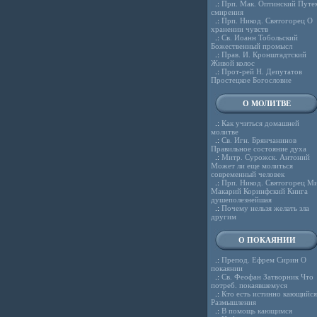
.:
Прп. Мак. Оптинский Путе
смирения
.:
Прп. Никод. Святогорец О
хранении чувств
.:
Св. Иоанн Тобольский
Божественный промысл
.:
Прав. И. Кронштадтский
Живой колос
.:
Прот-рей Н. Депутатов
Простецкое Богословие
О МОЛИТВЕ
.:
Как учиться домашней
молитве
.:
Св. Игн. Брянчанинов
Правильное состояние духа
.:
Митр. Сурожск. Антоний
Может ли еще молиться
современный человек
.:
Прп. Никод. Святогорец Ми
Макарий Коринфский Книга
душеполезнейшая
.:
Почему нельзя желать зла
другим
О ПОКАЯНИИ
.:
Препод. Ефрем Сирин О
покаянии
.:
Св. Феофан Затворник Что
потреб. покаявшемуся
.:
Кто есть истинно кающийся
Размышления
.:
В помощь кающимся