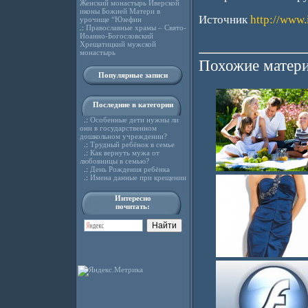
Женский монастырь Иверской
иконы Божией Матери в
Источник
http://www.
урочище “Юзефин
.:
Православные храмы – Свято-
Иоанно-Богословский
Хрещатицкий мужской
монастырь
Похожие матери
Популярные записи
Последние в категории
.:
Особенные дети нужны ли
они в государственном
дошкольном учреждении?
.:
Трудный ребёнок в семье
.:
Как вернуть мужа от
любовницы в семью?
.:
День Рождения ребёнка
.:
Имена данные при крещении
Интересно
почитать: