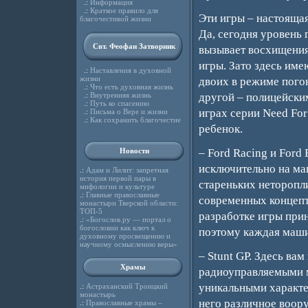
.:
Информация
.:
Краткое правило для
Эти игры – настояща
благочестивой жизни
Да, сегодня уровень 
Свт. Феофан Затворник
вызывает восхищения,
игры. Зато здесь им
.:
Наставления в духовной
жизни
двоих в режиме пого
.:
Что есть духовная жизнь
.:
Внутренняя жизнь
другой – полицейски
.:
Путь ко спасению
играх серии Need For
.:
Письма о Вере и жизни
.:
Как сохранить благочестие
ребенок.
Новости
– Ford Racing и Ford 
исключительно на ма
.:
Адам и Лилит: запретная
история первой пары в
стареньких неторопл
мифологии и культуре
.:
Главные православные
современных концепт
монастыри Тверской области:
ТОП-5
разработке игры при
.:
«Богослов.ру — портал о
богословии как ключ к
поэтому каждая маши
духовному просвещению и
научному осмыслению веры»
– Stunt GP. Здесь ва
Храмы
радиоуправляемыми 
уникальными характе
.:
Астраханский Троицкий
монастырь
него различное воору
.:
Православные храмы –