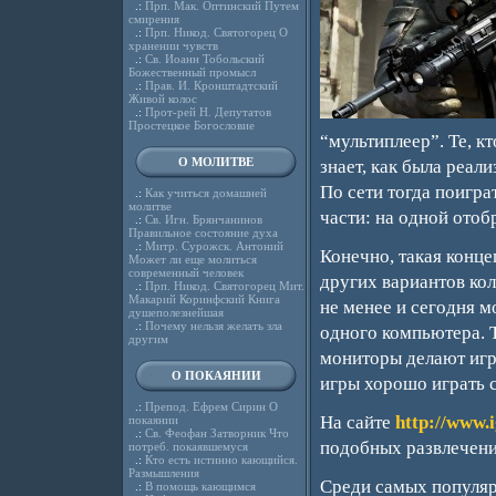
.:
Прп. Мак. Оптинский Путем
смирения
.:
Прп. Никод. Святогорец О
хранении чувств
.:
Св. Иоанн Тобольский
Божественный промысл
.:
Прав. И. Кронштадтский
Живой колос
.:
Прот-рей Н. Депутатов
Простецкое Богословие
“мультиплеер”. Те, кт
О МОЛИТВЕ
знает, как была реал
По сети тогда поигра
.:
Как учиться домашней
молитве
части: на одной отоб
.:
Св. Игн. Брянчанинов
Правильное состояние духа
.:
Митр. Сурожск. Антоний
Конечно, такая конце
Может ли еще молиться
современный человек
других вариантов колл
.:
Прп. Никод. Святогорец Мит.
Макарий Коринфский Книга
не менее и сегодня м
душеполезнейшая
.:
Почему нельзя желать зла
одного компьютера. 
другим
мониторы делают игр
О ПОКАЯНИИ
игры хорошо играть с
.:
Препод. Ефрем Сирин О
На сайте
http://www.i
покаянии
.:
Св. Феофан Затворник Что
подобных развлечени
потреб. покаявшемуся
.:
Кто есть истинно кающийся.
Размышления
Среди самых популяр
.:
В помощь кающимся