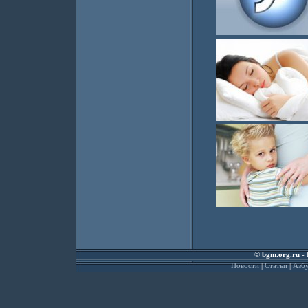
©
bgm.org.ru
- 
Новости
|
Статьи
|
Азбу