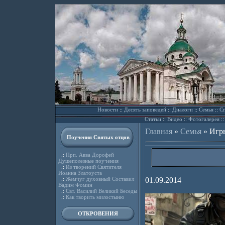
Новости
::
Десять заповедей
::
Диалоги
::
Семья
::
Сп
Статьи
::
Видео
::
Фотогалерея
:
Главная
»
Семья
»
Игры
Поучения Святых отцов
.:
Прп. Авва Дорофей
Душеполезные поучения
.:
Из творений Святителя
Иоанна Златоуста
.:
Жемчуг духовный Составил
01.09.2014
Вадим Фомин
.:
Свт. Василий Великий Беседы
.:
Как творить милостыню
ОТКРОВЕНИЯ