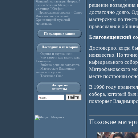
Женский монастырь Иверской
решение возведения 
иконы Божией Матери в
урочище “Юзефин
достаточно долго. Од
.:
Православные храмы – Свято-
Иоанно-Богословский
мастерскую по тексти
Хрещатицкий мужской
монастырь
православной общине
Популярные записи
Благовещенский со
Достоверно, когда бы
Последние в категории
.:
Оценка и скупка икон
неизвестно. Но точно
.:
Что такое и как трактовать
кафедрального собор
Евангелие
.:
Библию решили сократить
Митрофановского мон
.:
Мастерские Иконописи –
великое искусство
месте построили осн
.:
Телеканал Спас
Интересно
В 1998 году правител
почитать:
собора, который был 
повторяет Владимирск
Похожие матери