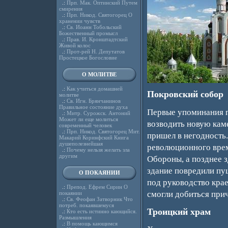
.:
Прп. Мак. Оптинский Путем
смирения
.:
Прп. Никод. Святогорец О
хранении чувств
.:
Св. Иоанн Тобольский
Божественный промысл
.:
Прав. И. Кронштадтский
Живой колос
.:
Прот-рей Н. Депутатов
Простецкое Богословие
О МОЛИТВЕ
.:
Как учиться домашней
Покровский собор
молитве
.:
Св. Игн. Брянчанинов
Правильное состояние духа
Первые упоминания п
.:
Митр. Сурожск. Антоний
Может ли еще молиться
возводить новую кам
современный человек
.:
Прп. Никод. Святогорец Мит.
пришел в негодность.
Макарий Коринфский Книга
душеполезнейшая
революционного врем
.:
Почему нельзя желать зла
другим
Обороны, а позднее 
здание повредили пуш
О ПОКАЯНИИ
под руководство крае
.:
Препод. Ефрем Сирин О
смогли добиться при
покаянии
.:
Св. Феофан Затворник Что
потреб. покаявшемуся
Троицкий храм
.:
Кто есть истинно кающийся.
Размышления
.:
В помощь кающимся