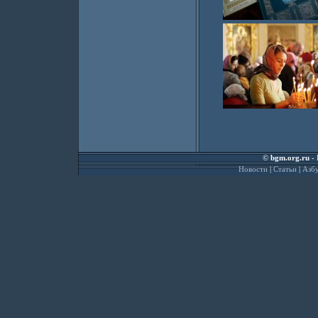
©
bgm.org.ru
- 
Новости
|
Статьи
|
Азбу