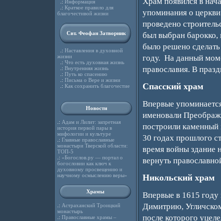
Храм появился в нача
.:
Информация
.:
Краткое правило для
упоминания о церкви 
благочестивой жизни
проведено строитель
Свт. Феофан Затворник
был выбран барокко, 
было решено сделать 
.:
Наставления в духовной
жизни
году. На данный мом
.:
Что есть духовная жизнь
православия. В праз
.:
Внутренняя жизнь
.:
Путь ко спасению
.:
Письма о Вере и жизни
Спасский храм
.:
Как сохранить благочестие
Впервые упоминается
Новости
именовали Преображе
.:
Адам и Лилит: запретная
построили каменный х
история первой пары в
мифологии и культуре
30 годах прошлого ст
.:
Главные православные
монастыри Тверской области:
время войны здание н
ТОП-5
.:
«Богослов.ру — портал о
вернуть православно
богословии как ключ к
духовному просвещению и
научному осмыслению веры»
Никольский храм
Храмы
Впервые в 1615 году 
Димитрию, Угличском
.:
Астраханский Троицкий
монастырь
после которого уцеле
.:
Православные храмы –