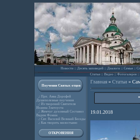
Новости
::
Десять заповедей
::
Диалоги
::
Семья
::
Сп
Статьи
::
Видео
::
Фотогалерея
:
Главная
»
Статьи
»
Сам
Поучения Святых отцов
.:
Прп. Авва Дорофей
*
Душеполезные поучения
.:
Из творений Святителя
Иоанна Златоуста
.:
Жемчуг духовный Составил
19.01.2018
Вадим Фомин
.:
Свт. Василий Великий Беседы
.:
Как творить милостыню
ОТКРОВЕНИЯ