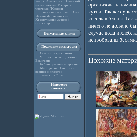
Женский монастырь Иверской
организовать помина
иконы Божией Матери в
урочище “Юзефин
кутии. Так же сущест
.:
Православные храмы – Свято-
Иоанно-Богословский
кисель и блины. Так 
Хрещатицкий мужской
монастырь
ничего не должно быт
случае вода и хлеб, 
Популярные записи
испробованы бесами.
Последние в категории
.:
Оценка и скупка икон
.:
Что такое и как трактовать
Похожие матери
Евангелие
.:
Библию решили сократить
.:
Мастерские Иконописи –
великое искусство
.:
Телеканал Спас
Интересно
почитать: