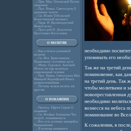
.:
Прп. Мак. Оптинский Путем
смирения
.:
Прп. Никод. Святогорец О
хранении чувств
.:
Св. Иоанн Тобольский
Божественный промысл
.:
Прав. И. Кронштадтский
Живой колос
.:
Прот-рей Н. Депутатов
Простецкое Богословие
О МОЛИТВЕ
необходимо посвятит
.:
Как учиться домашней
молитве
упоминать его необх
.:
Св. Игн. Брянчанинов
Правильное состояние духа
.:
Митр. Сурожск. Антоний
Так же на третий ден
Может ли еще молиться
современный человек
поминовение, как да
.:
Прп. Никод. Святогорец Мит.
Макарий Коринфский Книга
на третий день. Так 
душеполезнейшая
.:
Почему нельзя желать зла
чтобы молитвами и з
другим
новопреставленная д
О ПОКАЯНИИ
необходимо молиться 
вознесся на небеса п
.:
Препод. Ефрем Сирин О
покаянии
поминование во Всел
.:
Св. Феофан Затворник Что
потреб. покаявшемуся
.:
Кто есть истинно кающийся.
К сожалении, в после
Размышления
.:
В помощь кающимся