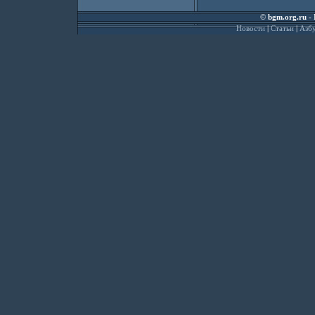
©
bgm.org.ru
- 
Новости
|
Статьи
|
Азбу