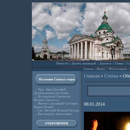
Новости
::
Десять заповедей
::
Диалоги
::
Семья
::
Сп
Статьи
::
Видео
::
Фотогалерея
:
Главная
»
Статьи
»
Обы
Поучения Святых отцов
.:
Прп. Авва Дорофей
Душеполезные поучения
.:
Из творений Святителя
Иоанна Златоуста
.:
Жемчуг духовный Составил
08.01.2014
Вадим Фомин
.:
Свт. Василий Великий Беседы
.:
Как творить милостыню
ОТКРОВЕНИЯ