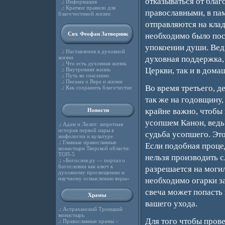
отказываться от благ
.:
Информация
.:
Краткое правило для
православными, в па
благочестивой жизни
отправляются на клад
Свт. Феофан Затворник
необходимо было пос
упокоении души. Вед
.:
Наставления в духовной
жизни
духовная поддержка,
.:
Что есть духовная жизнь
Церкви, так и в дома
.:
Внутренняя жизнь
.:
Путь ко спасению
.:
Письма о Вере и жизни
Во время третьего, д
.:
Как сохранить благочестие
так же на годовщину,
крайне важно, чтобы
Новости
усопшем Канон, ведь
.:
Адам и Лилит: запретная
история первой пары в
судьба усопшего. Это
мифологии и культуре
.:
Главные православные
Если подобная процед
монастыри Тверской области:
ТОП-5
нельзя производить с
.:
«Богослов.ру — портал о
богословии как ключ к
разрешается на могил
духовному просвещению и
научному осмыслению веры»
необходимо огарки за
свеча может попасть
Храмы
вашего ухода.
.:
Астраханский Троицкий
монастырь
Для того чтобы прове
.:
Православные храмы –